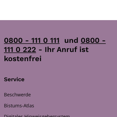
0800 - 111 0 111
und
0800 -
111 0 222
- Ihr Anruf ist
kostenfrei
Service
Beschwerde
Bistums-Atlas
Digitales Hinweisgebersystem